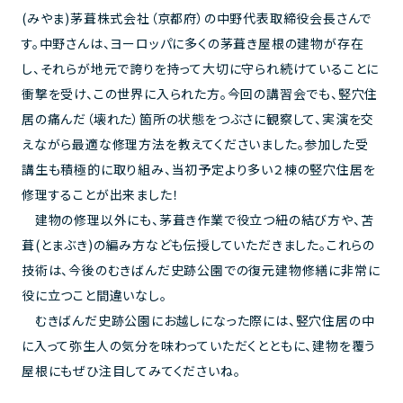
(みやま)茅葺株式会社（京都府）の中野代表取締役会長さんで
す。中野さんは、ヨーロッパに多くの茅葺き屋根の建物が存在
し、それらが地元で誇りを持って大切に守られ続けていることに
衝撃を受け、この世界に入られた方。今回の講習会でも、竪穴住
居の痛んだ（壊れた）箇所の状態をつぶさに観察して、実演を交
えながら最適な修理方法を教えてくださいました。参加した受
講生も積極的に取り組み、当初予定より多い２棟の竪穴住居を
修理することが出来ました！
建物の修理以外にも、茅葺き作業で役立つ紐の結び方や、苫
葺(とまぶき)の編み方なども伝授していただきました。これらの
技術は、今後のむきばんだ史跡公園での復元建物修繕に非常に
役に立つこと間違いなし。
むきばんだ史跡公園にお越しになった際には、竪穴住居の中
に入って弥生人の気分を味わっていただくとともに、建物を覆う
屋根にもぜひ注目してみてくださいね。