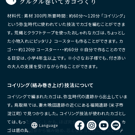
クルクル巻いてカゴづくり
材料代 : 素材 300円 所要時間 : 約60分〜120分 「コイリング」
という弥生時代に使われていた技法でカゴを編むことができま
す。 荒縄とクラフトテープを使ったおしゃれなカゴは、ちょっとし
た小物入れにピッタリ♪ コースターも作ることができます。 カ
ゴ・・・約120分 コースター・・・約60分 ※自分で作ることのでき
る目安は、小学4年生以上です。 ※小さなお子様でも、付き添い
の大人の支援を受けながら作ることができます。
コイリング（絡み巻き上げ）技法について
コイリングで編まれたカゴは、弥生時代の遺跡から出土していま
す。 鳥取県では、妻木晩田遺跡の近くにある福岡遺跡（米子市
淀江町）で見つかりました。 コイリング技法が使われたカゴとし
ては、もっとも古く、しかも、ほぼ完全な形で残っていました。 カ
language
Language
ゴは底の周辺部から編み始め、芯となるヨコ材に、平たいタテ