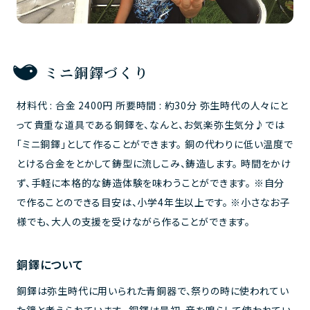
ミニ銅鐸づくり
材料代 : 合金 2400円 所要時間 : 約30分 弥生時代の人々にと
って貴重な道具である銅鐸を、なんと、お気楽弥生気分♪では
「ミニ銅鐸」として作ることができます。 銅の代わりに低い温度で
とける合金をとかして鋳型に流しこみ、鋳造します。 時間をかけ
ず、手軽に本格的な鋳造体験を味わうことができます。 ※自分
で作ることのできる目安は、小学4年生以上です。 ※小さなお子
様でも、大人の支援を受けながら作ることができます。
銅鐸について
銅鐸は弥生時代に用いられた青銅器で、祭りの時に使われてい