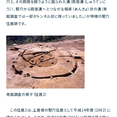
穴と、その周囲を囲うように掘られた溝（周堤溝（しゅうていこ
う））、竪穴から周堤溝へとつながる暗渠（あんきょ）状の溝（発
掘調査では一部がトンネル状に残っていました。）が特徴の竪穴
住居跡です。
発掘調査の様子（住居2）
この住居2は、土屋根の竪穴住居として平成14年度（2002）に