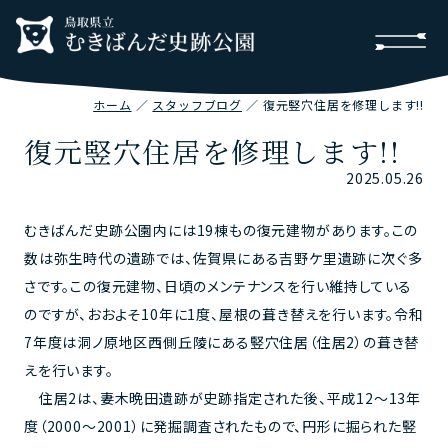
ホーム
スタッフブログ
復元竪穴住居を修理します!!
復元竪穴住居を修理します!!
2025.05.26
むきばんだ史跡公園内には19棟もの復元建物があります。この
数は弥生時代の遺跡では、佐賀県にある吉野ケ里遺跡に次ぐ多
さです。この復元建物、日頃のメンテナンスを行い維持している
のですが、おおよそ10年に1度、屋根の葺き替えを行います。令和
7年度は洞ノ原地区西側丘陵にある竪穴住居（住居2）の葺き替
えを行います。
住居2は、妻木晩田遺跡が史跡指定された後、平成12～13年
度（2000～2001）に発掘調査されたもので、円形に掘られた竪