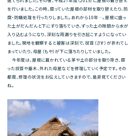
建てられました。その後、平成27年度（2015）に屋根の葺き替え
を行いました。この時、腐っていた屋根の部材を取り替えたり、防
腐・防蟻処理を行ったりしました。あれから10年…。屋根に盛っ
た土がだんだんと下にずり落ちていき、ずった土の隙間から水が
入り込むようになり、深刻な雨漏りを引き起こすようになってい
ました。現地を観察すると被害は深刻で、扠首（さす）が折れてし
まっていたり、母屋（もや）が下に落ちたりしていました。
今年度は、屋根に葺かれている茅や土の部分を取り除き、腐
った扠首や垂木、外れた母屋などを修理していく予定です。その
都度、修理の状況をお伝えしていきますので、是非見てください
ね。