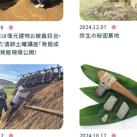
2024.12.07
16
弥生の秘密基地
1日は復元建物お披露目会・
だ遺跡土曜講座「発掘成
・発掘現場公開！
12
2024.10.17